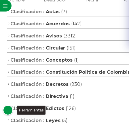
Clasificación
: Actas
(7)
Clasificación
: Acuerdos
(142)
Clasificación
: Avisos
(3312)
Clasificación
: Circular
(151)
Clasificación
: Conceptos
(1)
Clasificación
: Constitución Política de Colomb
Clasificación
: Decretos
(930)
Clasificación
: Directiva
(1)
Clasificación
: Edictos
(126)
Herramientas
Clasificación
: Leyes
(5)