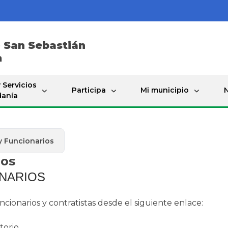
e
San Sebastián
a
 Servicios
Participa
Mi municipio
N
danía
y Funcionarios
ios
ONARIOS
cionarios y contratistas desde el siguiente enlace:
orio​