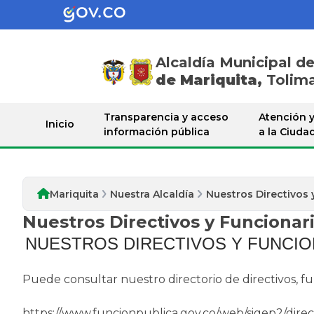
Alcaldía Municipal d
de Mariquita,
Tolim
Nuestra Alcaldia
Transparencia y acceso
Atención y
Inicio
información pública
a la Ciuda
Mariquita
Nuestra Alcaldía
Nuestros Directivos 
Nuestros Directivos y Funcionar
NUESTROS DIRECTIVOS Y FUNCI
Puede consultar nuestro directorio de directivos, fun
https://www.funcionpublica.gov.co/web/sigep2/direct